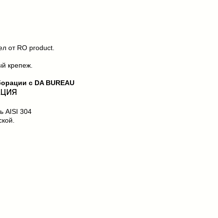
л от RO product.
ый крепеж.
борации с DA BUREAU
АЦИЯ
 AISI 304
ской.