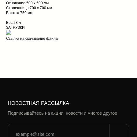
НОВОСТНАЯ РАССЫЛКА
Основание 500 х 500 мм
Столешница 700 х 700 мм
Подписывайтесь на акции, новости и многое другое
Высота 750 мм
Вес 28 кг
ЗАГРУЗКИ
Ссылка на скачивание файла
Навигация
ГЛАВНАЯ
КАСТОМ
КОНТАКТЫ
RO product
ДИСПЕНСЕРЫ
КОРПУСНАЯ МЕБЕЛЬ
КРЮЧКИ
КУХОННЫЕ АКСЕССУАРЫ
СТОЛЫ